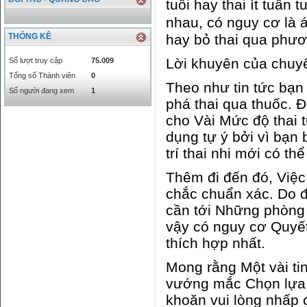
tuổi hay thai ít tuần 
nhau, có nguy cơ là
hay bỏ thai qua phư
THỐNG KÊ
Lời khuyên của chuy
Số lượt truy cập
75.009
Tổng số Thành viên
0
Theo như tin tức bạn
Số người đang xem
1
phá thai qua thuốc. 
cho Vài Mức độ thai 
dụng tự ý bởi vì bạn
trí thai nhi mới có t
Thêm đi đến đó, Việc
chắc chuẩn xác. Do đó
cần tới Những phòng
vậy có nguy cơ Quyết
thích hợp nhất.
Mong rằng Một vài ti
vướng mắc Chọn lựa c
khoăn vui lòng nhấp 