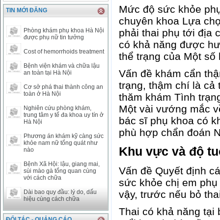
CAD
17223.74
18058.21
Mức độ sức khỏe phụ 
TIN MỚI ĐĂNG
CHF
23161.62
24283.77
chuyên khoa Lựa chọ
DKK
0
3531.88
Phòng khám phụ khoa Hà Nội
phải thai phụ tới địa 
INR
0
340.14
được phụ nữ tin tưởng
có khả năng được hư
KRW
18.01
21.12
Cost of hemorrhoids treatment
thể trạng của Một số
KWD
0
79758.97
Bệnh viện khám và chữa lậu
MYR
0
5808.39
Vấn đề khám cẩn thận
an toàn tại Hà Nội
NOK
0
2658.47
trạng, thậm chí là cả
Cơ sở phá thai thành công an
RMB
3272
1
toàn ở Hà Nội
thăm khám Tình trạng
RUB
0
418.79
Một vài vướng mắc v
Nghiên cứu phòng khám,
SAR
0
6457
trung tâm y tế đa khoa uy tín ở
bác sĩ phụ khoa có k
SEK
0
2503.05
Hà Nội
phù hợp chẩn đoán 
Phương án khám kỹ càng sức
khỏe nam nữ tổng quát như
Khu vực và độ tuổ
nào
Bệnh Xã Hội: lậu, giang mai,
Vấn đề Quyết định cá
sùi mào gà tổng quan cùng
với cách chữa
sức khỏe chị em phụ n
vậy, trước nếu bỏ tha
Dài bao quy đầu: lý do, dấu
hiệu cùng cách chữa
Thai có khả năng tại 
ĐỐI TÁC - QUẢNG CÁO