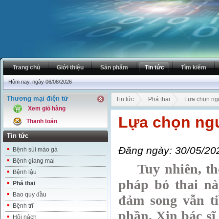
Trang chủ
Giới thiệu
Sản phẩm
Tin tức
Tìm kiếm
Hôm nay, ngày 06/08/2026
Thương mại điện tử
Tin tức
Phá thai
Lựa chọn ngu
Xem giỏ hàng
Lựa chọn ngu
Thanh toán
Tin tức
Đăng ngày: 30/05/20
Bệnh sùi mào gà
Bệnh giang mai
Tuy nhiên, thôn
Bệnh lậu
pháp bỏ thai nà
Phá thai
Bao quy đầu
đảm song vẫn t
Bệnh trĩ
phần. Xin bác sĩ
Hôi nách