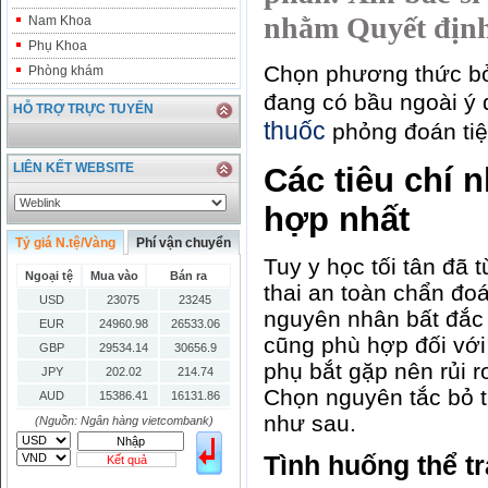
nhằm Quyết định 
Nam Khoa
Phụ Khoa
Chọn phương thức bỏ 
Phòng khám
đang có bầu ngoài ý 
HỖ TRỢ TRỰC TUYẾN
thuốc
phỏng đoán ti
LIÊN KẾT WEBSITE
Các tiêu chí 
hợp nhất
Tỷ giá N.tệ/Vàng
Phí vận chuyển
Tuy y học tối tân đã
Ngoại tệ
Mua vào
Bán ra
thai an toàn chẩn đoá
USD
23075
23245
nguyên nhân bất đắc 
EUR
24960.98
26533.06
cũng phù hợp đối với 
GBP
29534.14
30656.9
phụ bắt gặp nên rủi r
JPY
202.02
214.74
Chọn nguyên tắc bỏ th
AUD
15386.41
16131.86
như sau.
HKD
2906.04
3028.6
(Nguồn: Ngân hàng vietcombank)
SGD
16755.29
17427.08
Tình huống thể t
Kết quả
THB
666.2
786.99