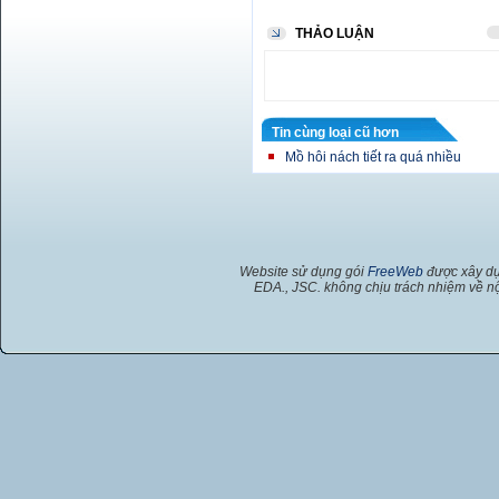
THẢO LUẬN
Tin cùng loại cũ hơn
Mồ hôi nách tiết ra quá nhiều
Website sử dụng gói
FreeWeb
được xây dự
EDA., JSC. không chịu trách nhiệm về nộ