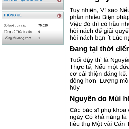
Tuy nhiên, Vì sao Nế
THỐNG KÊ
phần nhiều Biện phá
Việc đó thì có hầu n
Số lượt truy cập
75.029
hôi nách để giải quy
Tổng số Thành viên
0
hôi nách bạn ít Lúc 
Số người đang xem
1
Đang tại thời điể
Tuổi dậy thì là Nguyê
Thực tế, Nếu một đứa
cơ cải thiện đáng kể
đông hơn. Lượng mồ h
hủy.
Nguyên do Mùi h
Các bác sĩ phụ khoa 
ngày Có khả năng là 
tiêu thụ Một vài Căn