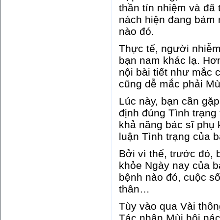
thần tín nhiệm và đã
nách hiện đang bám r
nào đó.
Thực tế, người nhiễm
bạn nam khác lạ. Hơ
nội bài tiết như mắc
cũng dễ mắc phải Mù
Lúc này, bạn cần gặp
định đúng Tình trạng
khả năng bác sĩ phụ 
luận Tình trạng của b
Bởi vì thế, trước đó,
khỏe Ngày nay của bả
bệnh nào đó, cuộc số
thân…
Tùy vào qua Vài thôn
Tác nhân Mùi hôi nác