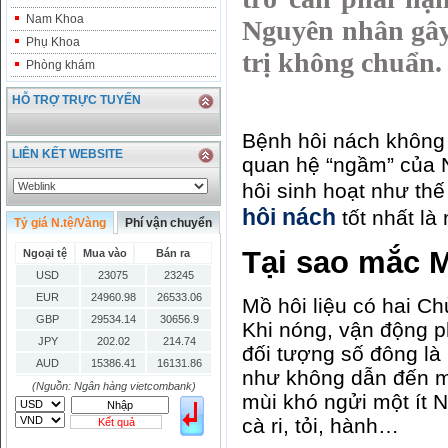
Nam Khoa
Nguyên nhân gây
Phụ Khoa
trị không chuẩn.
Phòng khám
HỖ TRỢ TRỰC TUYẾN
Bệnh hôi nách không 
LIÊN KẾT WEBSITE
quan hệ “ngầm” của N
hôi sinh hoạt như th
hôi nách
tốt nhất là
Tỷ giá N.tệ/Vàng
Phí vận chuyển
Tại sao mắc M
Ngoại tệ
Mua vào
Bán ra
USD
23075
23245
EUR
24960.98
26533.06
Mồ hôi liệu có hai C
GBP
29534.14
30656.9
Khi nóng, vận động ph
JPY
202.02
214.74
đối tượng số đông là
AUD
15386.41
16131.86
như không dẫn đến mù
HKD
2906.04
3028.6
(Nguồn: Ngân hàng vietcombank)
mùi khó ngửi một ít 
SGD
16755.29
17427.08
cà ri, tỏi, hành…
Kết quả
THB
666.2
786.99