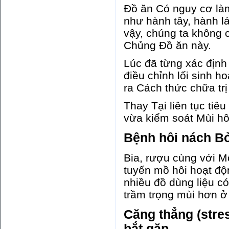
Đồ ăn Có nguy cơ là
như hành tây, hành lá
vậy, chúng ta không 
Chủng Đồ ăn này.
Lúc đã từng xác địn
điều chỉnh lối sinh 
ra Cách thức chữa tr
Thay Tại liên tục tiê
vừa kiểm soát Mùi hô
Bệnh hôi nách Bở
Bia, rượu cùng với M
tuyến mồ hôi hoạt đ
nhiều đồ dùng liệu có
trầm trọng mùi hơn ở
Căng thẳng (stre
bắt gặp