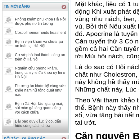
CAD
17223.74
18058.21
Mặt khác, liệu có 1 t
TIN MỚI ĐĂNG
CHF
23161.62
24283.77
động Khi xuất phát dậ
DKK
0
3531.88
vùng như nách, bẹn, 
Phòng khám phụ khoa Hà Nội
INR
0
340.14
được phụ nữ tin tưởng
vú, Bởi thế Nếu xuất
KRW
18.01
21.12
đó. Apocrine là tuyến
Cost of hemorrhoids treatment
KWD
0
79758.97
Căn tuyến thứ 3 Có n
Bệnh viện khám và chữa lậu
MYR
0
5808.39
an toàn tại Hà Nội
gồm cả hai Căn tuyến
NOK
0
2658.47
tới Mùi hôi nách, cũ
Cơ sở phá thai thành công an
RMB
3272
1
toàn ở Hà Nội
RUB
0
418.79
Là do sao có Hôi nác
Nghiên cứu phòng khám,
SAR
0
6457
trung tâm y tế đa khoa uy tín ở
chất như Cholestron,
SEK
0
2503.05
Hà Nội
này không hề thấy m
Phương án khám kỹ càng sức
Những chất này, Lúc
khỏe nam nữ tổng quát như
nào
Theo Vài tham khảo th
Bệnh Xã Hội: lậu, giang mai,
thể. Bệnh này thấy n
sùi mào gà tổng quan cùng
với cách chữa
số, vừa tăng bài tiết
tai ướt.
Dài bao quy đầu: lý do, dấu
hiệu cùng cách chữa
Căn nguyên B
ĐỐI TÁC - QUẢNG CÁO