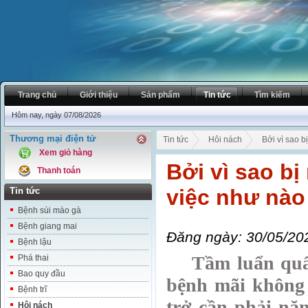
Trang chủ
Giới thiệu
Sản phẩm
Tin tức
Tìm kiếm
Hôm nay, ngày 07/08/2026
Thương mại điện tử
Tin tức
Hôi nách
Bởi vì sao b
Xem giỏ hàng
Bởi vì sao bị
Thanh toán
việc như nào
Tin tức
Bệnh sùi mào gà
Bệnh giang mai
Đăng ngày: 30/05/20
Bệnh lậu
Tầm luẩn quẩn 
Phá thai
Bao quy đầu
bệnh mãi không 
Bệnh trĩ
trở cần phải nặ
Hôi nách