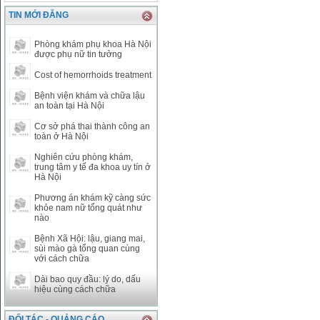
CAD
17223.74
18058.21
TIN MỚI ĐĂNG
CHF
23161.62
24283.77
DKK
0
3531.88
Phòng khám phụ khoa Hà Nội
INR
0
340.14
được phụ nữ tin tưởng
KRW
18.01
21.12
Cost of hemorrhoids treatment
KWD
0
79758.97
Bệnh viện khám và chữa lậu
MYR
0
5808.39
an toàn tại Hà Nội
NOK
0
2658.47
Cơ sở phá thai thành công an
RMB
3272
1
toàn ở Hà Nội
RUB
0
418.79
Nghiên cứu phòng khám,
SAR
0
6457
trung tâm y tế đa khoa uy tín ở
SEK
0
2503.05
Hà Nội
Phương án khám kỹ càng sức
khỏe nam nữ tổng quát như
nào
Bệnh Xã Hội: lậu, giang mai,
sùi mào gà tổng quan cùng
với cách chữa
Dài bao quy đầu: lý do, dấu
hiệu cùng cách chữa
ĐỐI TÁC - QUẢNG CÁO