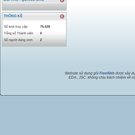
THỐNG KÊ
Số lượt truy cập
75.028
Tổng số Thành viên
0
Số người đang xem
2
Website sử dụng gói
FreeWeb
được xây dự
EDA., JSC. không chịu trách nhiệm về nộ