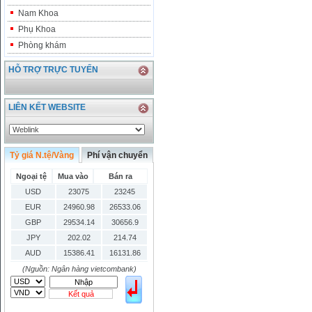
Nam Khoa
Phụ Khoa
Phòng khám
HỖ TRỢ TRỰC TUYẾN
LIÊN KẾT WEBSITE
Tỷ giá N.tệ/Vàng
Phí vận chuyển
Ngoại tệ
Mua vào
Bán ra
USD
23075
23245
EUR
24960.98
26533.06
GBP
29534.14
30656.9
JPY
202.02
214.74
AUD
15386.41
16131.86
HKD
2906.04
3028.6
(Nguồn: Ngân hàng vietcombank)
SGD
16755.29
17427.08
Kết quả
THB
666.2
786.99