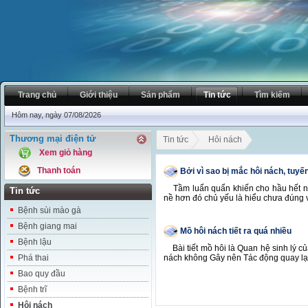
Trang chủ
Giới thiệu
Sản phẩm
Tin tức
Tìm kiếm
Hôm nay, ngày 07/08/2026
Thương mại điện tử
Tin tức
Hôi nách
Xem giỏ hàng
Thanh toán
Bởi vì sao bị mắc hôi nách, tuyế
Tầm luẩn quẩn khiến cho hầu hết ngư
Tin tức
nề hơn đó chủ yếu là hiểu chưa đúng 
Bệnh sùi mào gà
Bệnh giang mai
Mồ hôi nách tiết ra quá nhiều
Bệnh lậu
​Bài tiết mồ hôi là Quan hệ sinh lý củ
Phá thai
nách không Gây nên Tác động quay lại
Bao quy đầu
Bệnh trĩ
Hôi nách